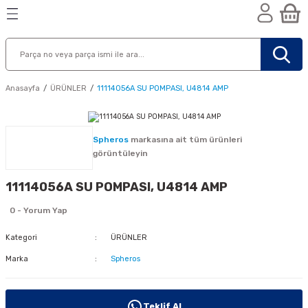
Geri Dön
Geri Dön
Geri Dön
n
Anasayfa
ÜRÜNLER
11114056A SU POMPASI, U4814 AMP
Spheros
markasına ait tüm ürünleri
görüntüleyin
11114056A SU POMPASI, U4814 AMP
0 - Yorum Yap
Kategori
ÜRÜNLER
Marka
Spheros
nik
Teklif Al