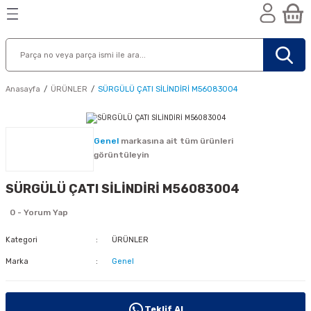
Geri Dön
Geri Dön
Geri Dön
n
Anasayfa
ÜRÜNLER
SÜRGÜLÜ ÇATI SİLİNDİRİ M56083004
Genel
markasına ait tüm ürünleri
görüntüleyin
SÜRGÜLÜ ÇATI SİLİNDİRİ M56083004
0 - Yorum Yap
Kategori
ÜRÜNLER
Marka
Genel
nik
Teklif Al