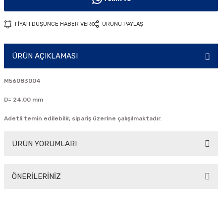
i
FİYATI DÜŞÜNCE HABER VER
ÜRÜNÜ PAYLAŞ
ÜRÜN AÇIKLAMASI
M56083004
D= 24.00 mm
Adetli temin edilebilir, sipariş üzerine çalışılmaktadır.
ÜRÜN YORUMLARI
ÖNERİLERİNİZ
Bu ürüne ilk yorumu siz yapın!
Bu ürünün fiyat bilgisi, resim, ürün açıklamalarında ve diğer
konularda yetersiz gördüğünüz noktaları öneri formunu
Yorum Yaz
kullanarak tarafımıza iletebilirsiniz.