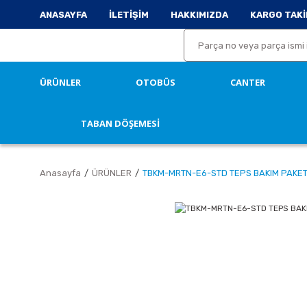
ANASAYFA
İLETİŞİM
HAKKIMIZDA
KARGO TAKİ
ÜRÜNLER
OTOBÜS
CANTER
TABAN DÖŞEMESİ
Anasayfa
ÜRÜNLER
TBKM-MRTN-E6-STD TEPS BAKIM PAKE