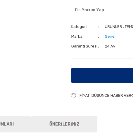
0 - Yorum Yap
Kategori
ÜRÜNLER
,
TEM
Marka
Genel
Garanti Süresi
24 Ay
FİYATI DÜŞÜNCE HABER VER
UMLARI
ÖNERİLERİNİZ