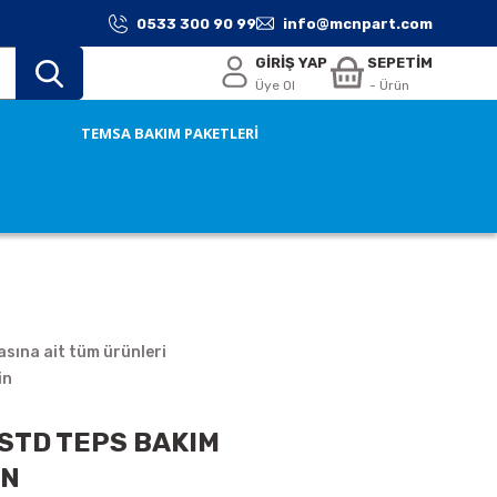
0533 300 90 99
info@mcnpart.com
GİRİŞ YAP
SEPETİM
Üye Ol
- Ürün
TEMSA BAKIM PAKETLERİ
sına ait tüm ürünleri
in
STD TEPS BAKIM
ON