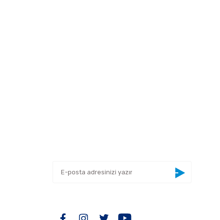
 tarafımıza iletebilirsiniz.
E-BÜLTEN
Yeniliklerden haberdar olmak için haber
bültenimize kaydolun
BİZİ TAKİP EDİN