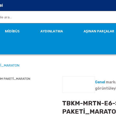
Bİ
MİDİBÜS
AYDINLATMA
AŞINAN PARÇALAR
Tİ_MARATON
Genel
marka
görüntüley
TBKM-MRTN-E6-
PAKETİ_MARAT