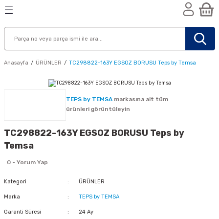
Geri Dön
Geri Dön
Geri Dön
n
Anasayfa
ÜRÜNLER
TC298822-163Y EGSOZ BORUSU Teps by Temsa
TEPS by TEMSA
markasına ait tüm
ürünleri görüntüleyin
TC298822-163Y EGSOZ BORUSU Teps by
Temsa
0 - Yorum Yap
Kategori
ÜRÜNLER
Marka
TEPS by TEMSA
nik
Garanti Süresi
24 Ay