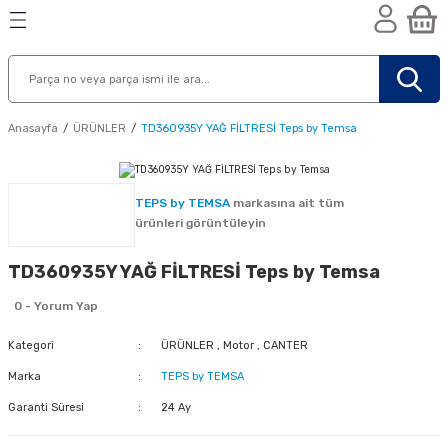
Geri Dön
Geri Dön
Geri Dön
n
Anasayfa
ÜRÜNLER
TD360935Y YAĞ FİLTRESİ Teps by Temsa
TEPS by TEMSA
markasına ait tüm
ürünleri görüntüleyin
TD360935Y YAĞ FİLTRESİ Teps by Temsa
0 - Yorum Yap
Kategori
ÜRÜNLER
,
Motor
,
CANTER
Marka
TEPS by TEMSA
Garanti Süresi
24 Ay
nik