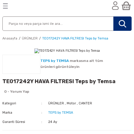
Geri Dön
Geri Dön
Geri Dön
n
Anasayfa
ÜRÜNLER
TE017242Y HAVA FILTRESI Teps by Temsa
TEPS by TEMSA
markasına ait tüm
ürünleri görüntüleyin
TE017242Y HAVA FILTRESI Teps by Temsa
0 - Yorum Yap
Kategori
ÜRÜNLER
,
Motor
,
CANTER
Marka
TEPS by TEMSA
Garanti Süresi
24 Ay
nik