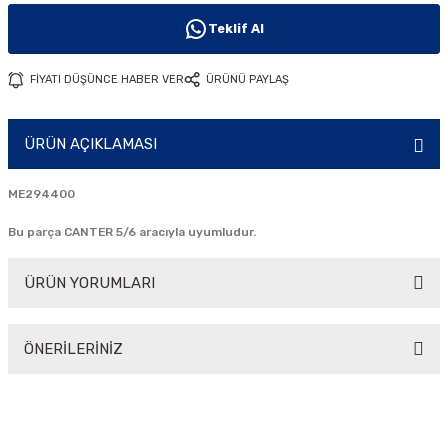
i
Teklif Al
FİYATI DÜŞÜNCE HABER VER
ÜRÜNÜ PAYLAŞ
ÜRÜN AÇIKLAMASI
ME294400
Bu parça CANTER 5/6 aracıyla uyumludur.
ÜRÜN YORUMLARI
ÖNERİLERİNİZ
Bu ürüne ilk yorumu siz yapın!
Bu ürünün fiyat bilgisi, resim, ürün açıklamalarında ve diğer
konularda yetersiz gördüğünüz noktaları öneri formunu
Yorum Yaz
kullanarak tarafımıza iletebilirsiniz.