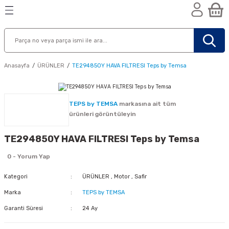
Geri Dön
Geri Dön
Geri Dön
n
Anasayfa
ÜRÜNLER
TE294850Y HAVA FILTRESI Teps by Temsa
TEPS by TEMSA
markasına ait tüm
ürünleri görüntüleyin
TE294850Y HAVA FILTRESI Teps by Temsa
0 - Yorum Yap
Kategori
ÜRÜNLER
,
Motor
,
Safir
Marka
TEPS by TEMSA
Garanti Süresi
24 Ay
nik