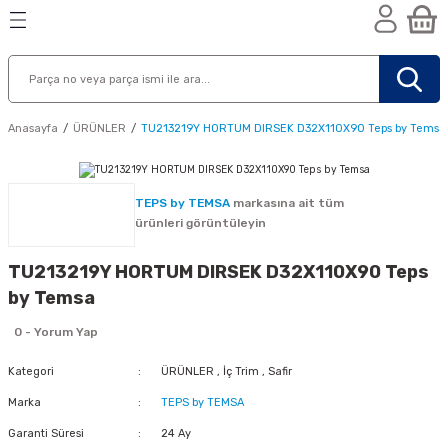
Geri Dön
Geri Dön
Geri Dön
n
Anasayfa
ÜRÜNLER
TU213219Y HORTUM DIRSEK D32X110X90 Teps by Temsa
TEPS by TEMSA
markasına ait tüm
ürünleri görüntüleyin
TU213219Y HORTUM DIRSEK D32X110X90 Teps
by Temsa
0 - Yorum Yap
Kategori
ÜRÜNLER
,
İç Trim
,
Safir
Marka
TEPS by TEMSA
nik
Garanti Süresi
24 Ay