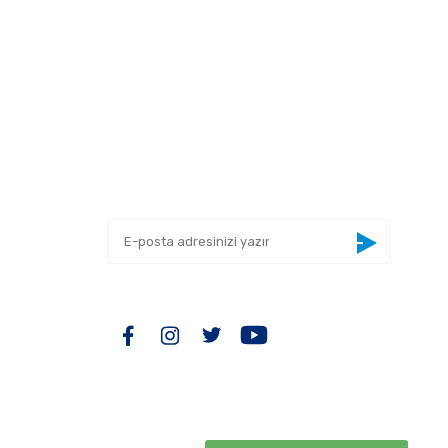
 tarafımıza iletebilirsiniz.
E-BÜLTEN
Yeniliklerden haberdar olmak için haber
bültenimize kaydolun
BİZİ TAKİP EDİN