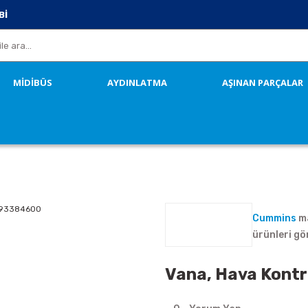
Bİ
MİDİBÜS
AYDINLATMA
AŞINAN PARÇALAR
Cummins
ma
ürünleri gö
Vana, Hava Kont