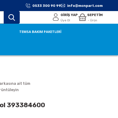
0533 300 90 99
info@mcnpart.com
GİRİŞ YAP
SEPETİM
Üye Ol
- Ürün
TEMSA BAKIM PAKETLERİ
rkasına ait tüm
rüntüleyin
rol 393384600