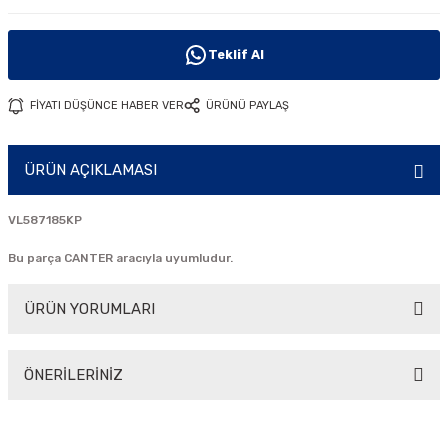
i
Teklif Al
FİYATI DÜŞÜNCE HABER VER
ÜRÜNÜ PAYLAŞ
ÜRÜN AÇIKLAMASI
VL587185KP
Bu parça CANTER aracıyla uyumludur.
ÜRÜN YORUMLARI
ÖNERİLERİNİZ
Bu ürüne ilk yorumu siz yapın!
Bu ürünün fiyat bilgisi, resim, ürün açıklamalarında ve diğer
konularda yetersiz gördüğünüz noktaları öneri formunu