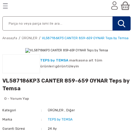
Geri Dön
Geri Dön
Geri Dön
n
Anasayfa
ÜRÜNLER
VL587186KP3 CANTER 859-659 OYNAR Teps by Temsa
TEPS by TEMSA
markasına ait tüm
ürünleri görüntüleyin
VL587186KP3 CANTER 859-659 OYNAR Teps by
Temsa
0 - Yorum Yap
Kategori
ÜRÜNLER
,
Diğer
Marka
TEPS by TEMSA
nik
Garanti Süresi
24 Ay