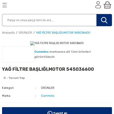
Geri Dön
Geri Dön
Geri Dön
n
Anasayfa
ÜRÜNLER
YAĞ FİLTRE BAŞLIĞI,MOTOR 545036600
Cummins
markasına ait tüm ürünleri
görüntüleyin
YAĞ FİLTRE BAŞLIĞI,MOTOR 545036600
0 - Yorum Yap
Kategori
ÜRÜNLER
Marka
Cummins
nik
Teklif Al