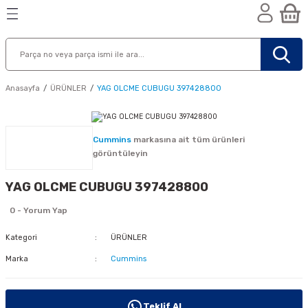
Geri Dön
Geri Dön
Geri Dön
n
Anasayfa
ÜRÜNLER
YAG OLCME CUBUGU 397428800
Cummins
markasına ait tüm ürünleri
görüntüleyin
YAG OLCME CUBUGU 397428800
0 - Yorum Yap
Kategori
ÜRÜNLER
Marka
Cummins
nik
Teklif Al