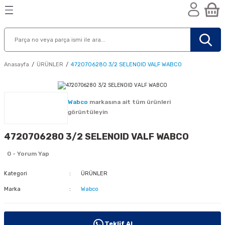
Geri Dön
Geri Dön
Geri Dön
n
Anasayfa
ÜRÜNLER
4720706280 3/2 SELENOID VALF WABCO
Wabco
markasına ait tüm ürünleri
görüntüleyin
4720706280 3/2 SELENOID VALF WABCO
0 - Yorum Yap
Kategori
ÜRÜNLER
Marka
Wabco
nik
Teklif Al