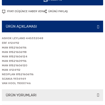
i
FİYATI DÜŞÜNCE HABER VER
ÜRÜNÜ PAYLAŞ
ÜRÜN AÇIKLAMASI
ASHOK LEYLAND 445332048
ERF 4124112
MAN 81521606116
MAN 81521606118
MAN 81521606124
MAN 81521609116
MAN 81521606120
MAN 4124112
NEOPLAN 81521606116
SCANIA 1934949
VAN HOOL 11000746
ÜRÜN YORUMLARI