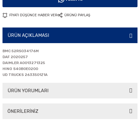
i
FİYATI DÜŞÜNCE HABER VER
ÜRÜNÜ PAYLAŞ
ÜRÜN AÇIKLAMASI
BMC 52RS034176M
DAF 2020257
DAIMLER A0013271325
HINO S40B0E0200
UD TRUCKS 2633501Z1A
ÜRÜN YORUMLARI
ÖNERİLERİNİZ
Bu ürüne ilk yorumu siz yapın!
Bu ürünün fiyat bilgisi, resim, ürün açıklamalarında ve diğer
konularda yetersiz gördüğünüz noktaları öneri formunu
Yorum Yaz
kullanarak tarafımıza iletebilirsiniz.