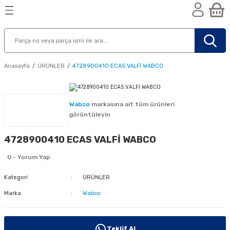
Geri Dön
Geri Dön
Geri Dön
n
Anasayfa
ÜRÜNLER
4728900410 ECAS VALFİ WABCO
Wabco
markasına ait tüm ürünleri
görüntüleyin
4728900410 ECAS VALFİ WABCO
0 - Yorum Yap
Kategori
ÜRÜNLER
Marka
Wabco
nik
Teklif Al