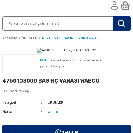
Geri Dön
Geri Dön
Geri Dön
n
Anasayfa
ÜRÜNLER
4750103000 BASINÇ VANASI WABCO
Wabco
markasına ait tüm ürünleri
görüntüleyin
4750103000 BASINÇ VANASI WABCO
0 - Yorum Yap
Kategori
ÜRÜNLER
Marka
Wabco
nik
Teklif Al