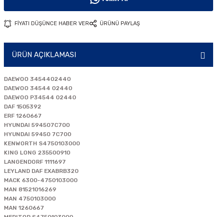
i
FİYATI DÜŞÜNCE HABER VER
ÜRÜNÜ PAYLAŞ
ÜRÜN AÇIKLAMASI
DAEWOO 3454402440
DAEWOO 34544 02440
DAEWOO P34544 02440
DAF 1505392
ERF 1260667
HYUNDAI 594507C700
HYUNDAI 59450 7C700
KENWORTH S4750103000
KING LONG 235500910
LANGENDORF 1111697
LEYLAND DAF EXABRB320
MACK 6300-4750103000
MAN 81521016269
MAN 4750103000
MAN 1260667