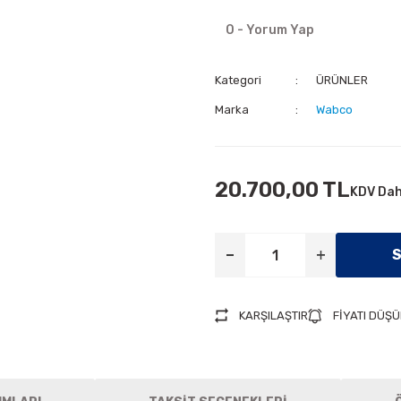
0 - Yorum Yap
Kategori
ÜRÜNLER
Marka
Wabco
20.700,00 TL
KDV Dah
S
KARŞILAŞTIR
FİYATI DÜŞ