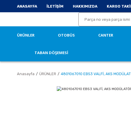
ANASAYFA
İLETİŞİM
HAKKIMIZDA
KARGO TAKİ
ÜRÜNLER
OTOBÜS
CANTER
TABAN DÖŞEMESİ
Anasayfa
ÜRÜNLER
4801067010 EBS3 VALFİ, AKS MODÜLA