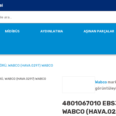
Bİ
MİDİBÜS
AYDINLATMA
AŞINAN PARÇALAR
TÖRÜ, WABCO (HAVA.0297) WABCO
Wabco
mark
görüntüley
4801067010 EBS
WABCO (HAVA.02