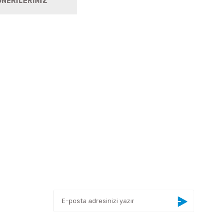
ÖNERİLERİNİZ
 tarafımıza iletebilirsiniz.
E-BÜLTEN
Yeniliklerden haberdar olmak için haber
bültenimize kaydolun
BİZİ TAKİP EDİN