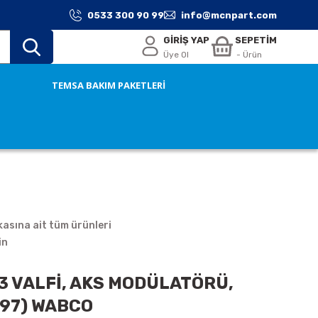
0533 300 90 99
info@mcnpart.com
GİRİŞ YAP
SEPETİM
Üye Ol
- Ürün
TEMSA BAKIM PAKETLERİ
asına ait tüm ürünleri
in
3 VALFİ, AKS MODÜLATÖRÜ,
97) WABCO