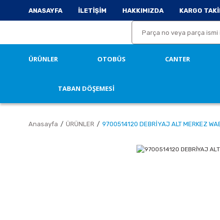
ANASAYFA
İLETİŞİM
HAKKIMIZDA
KARGO TAKİ
ÜRÜNLER
OTOBÜS
CANTER
TABAN DÖŞEMESİ
Anasayfa
ÜRÜNLER
9700514120 DEBRİYAJ ALT MERKEZ W