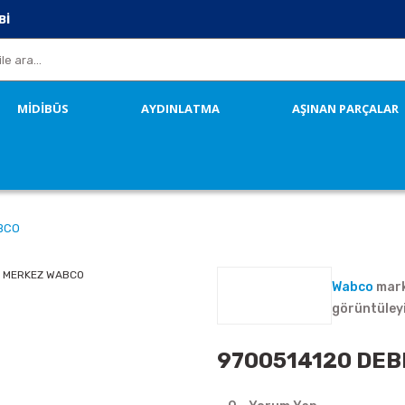
Bİ
MİDİBÜS
AYDINLATMA
AŞINAN PARÇALAR
ABCO
Wabco
mark
görüntüley
9700514120 DEB