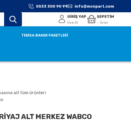
0533 300 90 99
info@mcnpart.com
GİRİŞ YAP
SEPETİM
Üye Ol
- Ürün
TEMSA BAKIM PAKETLERİ
asına ait tüm ürünleri
in
RİYAJ ALT MERKEZ WABCO