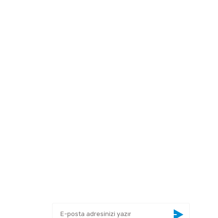
 tarafımıza iletebilirsiniz.
E-BÜLTEN
Yeniliklerden haberdar olmak için haber
bültenimize kaydolun