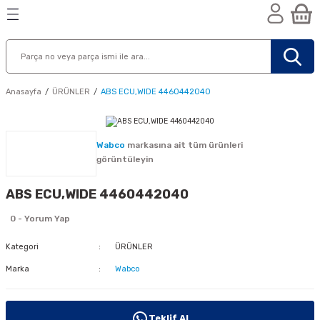
Geri Dön
Geri Dön
Geri Dön
n
Anasayfa
ÜRÜNLER
ABS ECU,WIDE 4460442040
Wabco
markasına ait tüm ürünleri
görüntüleyin
ABS ECU,WIDE 4460442040
0 - Yorum Yap
Kategori
ÜRÜNLER
Marka
Wabco
nik
Teklif Al