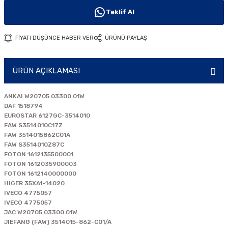
i
Teklif Al
FİYATI DÜŞÜNCE HABER VER
ÜRÜNÜ PAYLAŞ
ÜRÜN AÇIKLAMASI
ANKAI W20705.03300.01W
DAF 1518794
EUROSTAR 6127GC-3514010
FAW S3514010C17Z
FAW 3514015862C01A
FAW S3514010Z87C
FOTON 1612135500001
FOTON 1612035900003
FOTON 1612140000000
HIGER 35XA1-14020
IVECO 4775057
IVECO 4775057
JAC W20705.03300.01W
JIEFANG (FAW) 3514015-862-C01/A