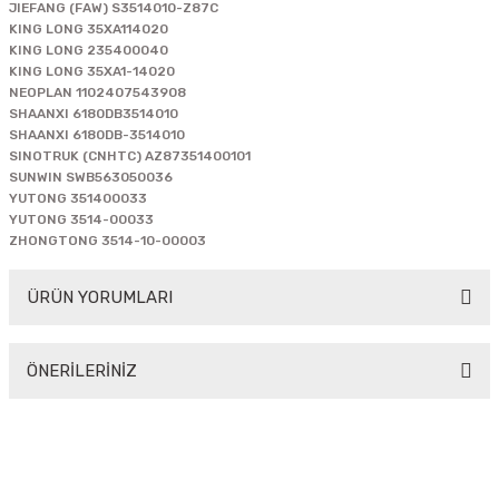
JIEFANG (FAW) S3514010-Z87C
KING LONG 35XA114020
KING LONG 235400040
KING LONG 35XA1-14020
NEOPLAN 1102407543908
SHAANXI 6180DB3514010
SHAANXI 6180DB-3514010
SINOTRUK (CNHTC) AZ87351400101
SUNWIN SWB563050036
YUTONG 351400033
YUTONG 3514-00033
ZHONGTONG 3514-10-00003
ÜRÜN YORUMLARI
ÖNERİLERİNİZ
Bu ürüne ilk yorumu siz yapın!
Bu ürünün fiyat bilgisi, resim, ürün açıklamalarında ve diğer
konularda yetersiz gördüğünüz noktaları öneri formunu
Yorum Yaz
kullanarak tarafımıza iletebilirsiniz.
Görüş ve önerileriniz için teşekkür ederiz.
"Your reliable solution partner"