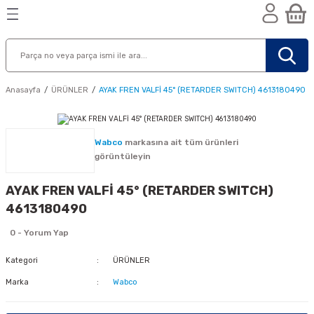
Geri Dön
Geri Dön
Geri Dön
n
Anasayfa
ÜRÜNLER
AYAK FREN VALFİ 45° (RETARDER SWITCH) 4613180490
Wabco
markasına ait tüm ürünleri
görüntüleyin
AYAK FREN VALFİ 45° (RETARDER SWITCH)
4613180490
0 - Yorum Yap
Kategori
ÜRÜNLER
Marka
Wabco
nik