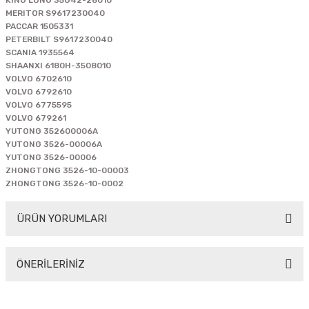
KING LONG 35G42-26010
MERITOR S9617230040
PACCAR 1505331
PETERBILT S9617230040
SCANIA 1935564
SHAANXI 6180H-3508010
VOLVO 6702610
VOLVO 6792610
VOLVO 6775595
VOLVO 679261
YUTONG 352600006A
YUTONG 3526-00006A
YUTONG 3526-00006
ZHONGTONG 3526-10-00003
ZHONGTONG 3526-10-0002
ÜRÜN YORUMLARI
ÖNERİLERİNİZ
Bu ürüne ilk yorumu siz yapın!
Bu ürünün fiyat bilgisi, resim, ürün açıklamalarında ve diğer