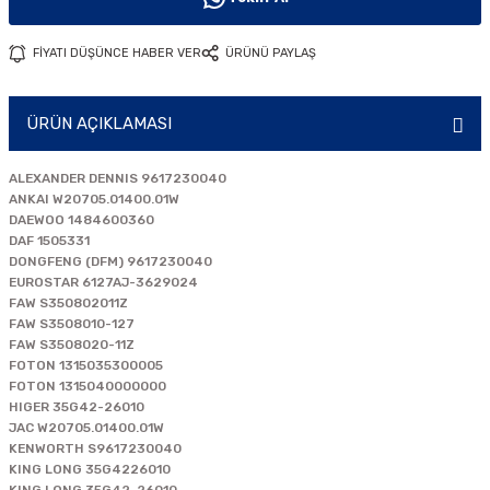
i
FİYATI DÜŞÜNCE HABER VER
ÜRÜNÜ PAYLAŞ
ÜRÜN AÇIKLAMASI
ALEXANDER DENNIS 9617230040
ANKAI W20705.01400.01W
DAEWOO 1484600360
DAF 1505331
DONGFENG (DFM) 9617230040
EUROSTAR 6127AJ-3629024
FAW S350802011Z
FAW S3508010-127
FAW S3508020-11Z
FOTON 1315035300005
FOTON 1315040000000
HIGER 35G42-26010
JAC W20705.01400.01W
KENWORTH S9617230040
KING LONG 35G4226010