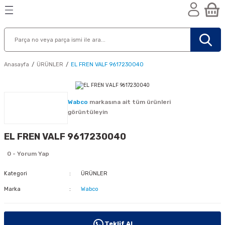
Geri Dön
Geri Dön
Geri Dön
n
Anasayfa
ÜRÜNLER
EL FREN VALF 9617230040
Wabco
markasına ait tüm ürünleri
görüntüleyin
EL FREN VALF 9617230040
0 - Yorum Yap
Kategori
ÜRÜNLER
Marka
Wabco
nik
Teklif Al