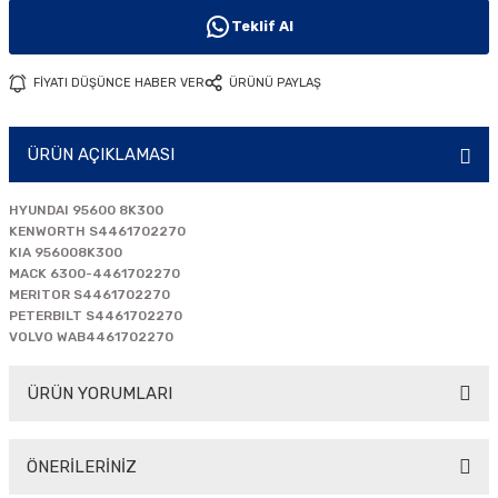
i
Teklif Al
FİYATI DÜŞÜNCE HABER VER
ÜRÜNÜ PAYLAŞ
ÜRÜN AÇIKLAMASI
HYUNDAI 95600 8K300
KENWORTH S4461702270
KIA 956008K300
MACK 6300-4461702270
MERITOR S4461702270
PETERBILT S4461702270
VOLVO WAB4461702270
ÜRÜN YORUMLARI
ÖNERİLERİNİZ
Bu ürüne ilk yorumu siz yapın!