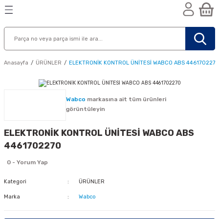
Geri Dön
Geri Dön
Geri Dön
n
Anasayfa
ÜRÜNLER
ELEKTRONİK KONTROL ÜNİTESİ WABCO ABS 446170227
Wabco
markasına ait tüm ürünleri
görüntüleyin
ELEKTRONİK KONTROL ÜNİTESİ WABCO ABS
4461702270
0 - Yorum Yap
Kategori
ÜRÜNLER
Marka
Wabco
nik