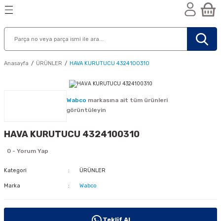
Geri Dön
Geri Dön
Geri Dön
n
Anasayfa
ÜRÜNLER
HAVA KURUTUCU 4324100310
Wabco
markasına ait tüm ürünleri
görüntüleyin
HAVA KURUTUCU 4324100310
0 - Yorum Yap
Kategori
ÜRÜNLER
Marka
Wabco
nik
Teklif Al