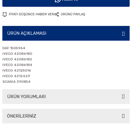
i
FİYATI DÜŞÜNCE HABER VER
ÜRÜNÜ PAYLAŞ
ÜRÜN AÇIKLAMASI
DAF 1505964
IVECO 42086180
IVECO 42086182
IVECO 42086184
IVECO 42125016
IVECO 4212429
SCANIA 390854
ÜRÜN YORUMLARI
ÖNERİLERİNİZ
Bu ürüne ilk yorumu siz yapın!
Bu ürünün fiyat bilgisi, resim, ürün açıklamalarında ve diğer