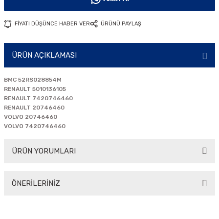
i
FİYATI DÜŞÜNCE HABER VER
ÜRÜNÜ PAYLAŞ
ÜRÜN AÇIKLAMASI
BMC 52RS028854M
RENAULT 5010136105
RENAULT 7420746460
RENAULT 20746460
VOLVO 20746460
VOLVO 7420746460
ÜRÜN YORUMLARI
ÖNERİLERİNİZ
Bu ürüne ilk yorumu siz yapın!
Bu ürünün fiyat bilgisi, resim, ürün açıklamalarında ve diğer
konularda yetersiz gördüğünüz noktaları öneri formunu