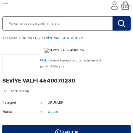
Geri Dön
Geri Dön
Geri Dön
n
Anasayfa
ÜRÜNLER
SEVİYE VALFİ 4640070230
Wabco
markasına ait tüm ürünleri
görüntüleyin
SEVİYE VALFİ 4640070230
0 - Yorum Yap
Kategori
ÜRÜNLER
Marka
Wabco
nik
Teklif Al